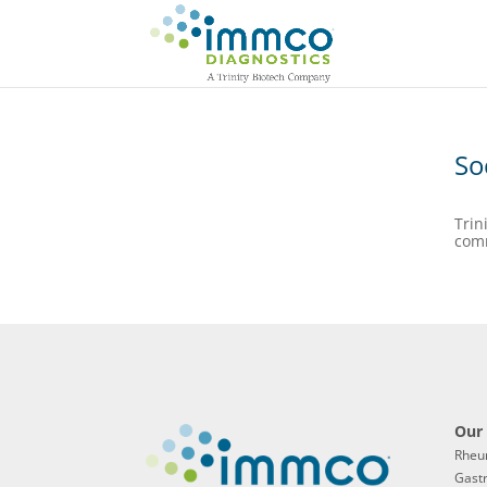
So
Trin
comm
Our 
Rheu
Gast