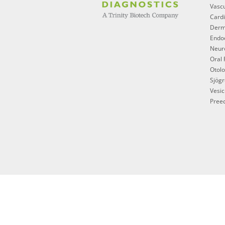
Vascu
Cardi
Derm
Endoc
Neur
Oral 
Otol
Sjögr
Vesic
Preec