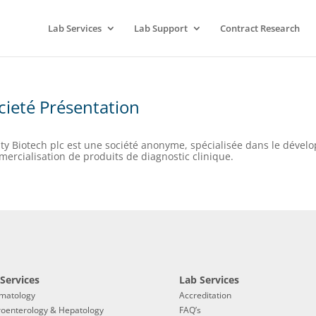
Lab Services
Lab Support
Contract Research
cieté Présentation
ity Biotech plc est une société anonyme, spécialisée dans le dévelo
ercialisation de produits de diagnostic clinique.
Services
Lab Services
matology
Accreditation
roenterology & Hepatology
FAQ’s