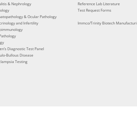
litis & Nephrology
Reference Lab Literature
ology
Test Request Forms
atopathology & Ocular Pathology
rinology and Infertility
Immco/Trinity Biotech Manufactur
oimmunology
Pathology
ogy
en’s Diagnostic Test Panel
ulo-Bullous Disease
lampsia Testing